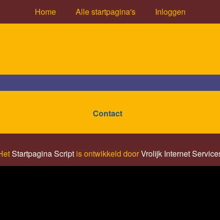
Home
Alle startpagina's
Inloggen
Contact
Het
Startpagina Script
is ontwikkeld door
Vrolijk Internet Service